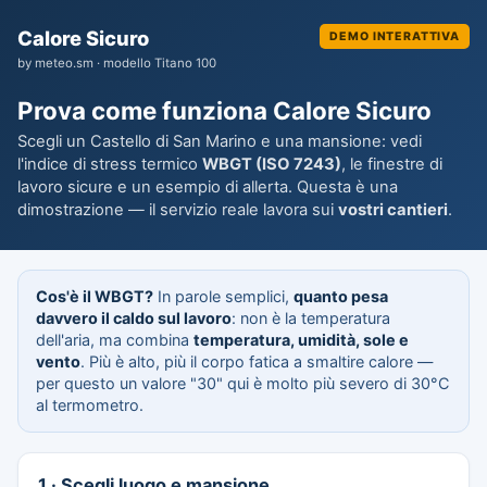
Calore Sicuro
DEMO INTERATTIVA
by meteo.sm · modello Titano 100
Prova come funziona Calore Sicuro
Scegli un Castello di San Marino e una mansione: vedi
l'indice di stress termico
WBGT (ISO 7243)
, le finestre di
lavoro sicure e un esempio di allerta. Questa è una
dimostrazione — il servizio reale lavora sui
vostri cantieri
.
Cos'è il WBGT?
In parole semplici,
quanto pesa
davvero il caldo sul lavoro
: non è la temperatura
dell'aria, ma combina
temperatura, umidità, sole e
vento
. Più è alto, più il corpo fatica a smaltire calore —
per questo un valore "30" qui è molto più severo di 30°C
al termometro.
1 · Scegli luogo e mansione