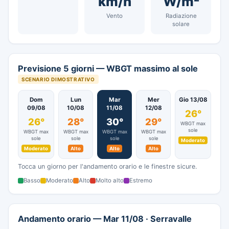
km/h
W/m²
Vento
Radiazione
solare
Previsione 5 giorni — WBGT massimo al sole
SCENARIO DIMOSTRATIVO
Dom
Lun
Mar
Mer
Gio 13/08
09/08
10/08
11/08
12/08
26°
26°
28°
30°
29°
WBGT max
sole
WBGT max
WBGT max
WBGT max
WBGT max
sole
sole
sole
sole
Moderato
Moderato
Alto
Alto
Alto
Tocca un giorno per l'andamento orario e le finestre sicure.
Basso
Moderato
Alto
Molto alto
Estremo
Andamento orario — Mar 11/08 · Serravalle