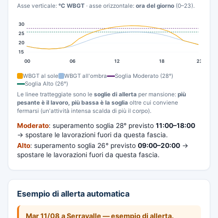
Asse verticale:
°C WBGT
· asse orizzontale:
ora del giorno
(0–23).
30
25
20
15
00
06
12
18
23
WBGT al sole
WBGT all'ombra
Soglia Moderato (28°)
Soglia Alto (26°)
Le linee tratteggiate sono le
soglie di allerta
per mansione:
più
pesante è il lavoro, più bassa è la soglia
oltre cui conviene
fermarsi (un'attività intensa scalda di più il corpo).
Moderato
: superamento soglia 28° previsto
11:00–18:00
→ spostare le lavorazioni fuori da questa fascia.
Alto
: superamento soglia 26° previsto
09:00–20:00
→
spostare le lavorazioni fuori da questa fascia.
Esempio di allerta automatica
Mar 11/08 a Serravalle — esempio di allerta.