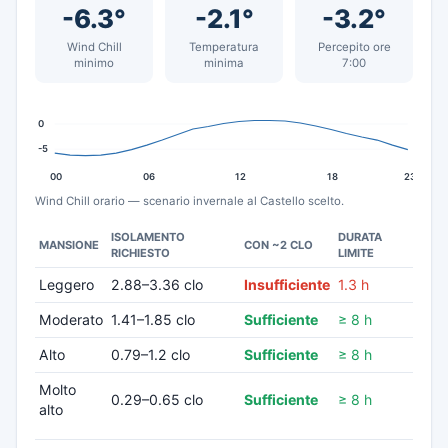
-6.3°
-2.1°
-3.2°
Wind Chill
Temperatura
Percepito ore
minimo
minima
7:00
0
-5
00
06
12
18
23
Wind Chill orario — scenario invernale al Castello scelto.
ISOLAMENTO
DURATA
MANSIONE
CON ~2 CLO
RICHIESTO
LIMITE
Leggero
2.88–3.36 clo
Insufficiente
1.3 h
Moderato
1.41–1.85 clo
Sufficiente
≥ 8 h
Alto
0.79–1.2 clo
Sufficiente
≥ 8 h
Molto
0.29–0.65 clo
Sufficiente
≥ 8 h
alto