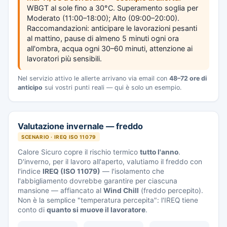
WBGT al sole fino a 30°C. Superamento soglia per
Moderato (11:00–18:00); Alto (09:00–20:00).
Raccomandazioni: anticipare le lavorazioni pesanti
al mattino, pause di almeno 5 minuti ogni ora
all'ombra, acqua ogni 30–60 minuti, attenzione ai
lavoratori più sensibili.
Nel servizio attivo le allerte arrivano via email con
48–72 ore di
anticipo
sui vostri punti reali — qui è solo un esempio.
Valutazione invernale — freddo
SCENARIO · IREQ ISO 11079
Calore Sicuro copre il rischio termico
tutto l'anno
.
D'inverno, per il lavoro all'aperto, valutiamo il freddo con
l'indice
IREQ (ISO 11079)
— l'isolamento che
l'abbigliamento dovrebbe garantire per ciascuna
mansione — affiancato al
Wind Chill
(freddo percepito).
Non è la semplice "temperatura percepita": l'IREQ tiene
conto di
quanto si muove il lavoratore
.