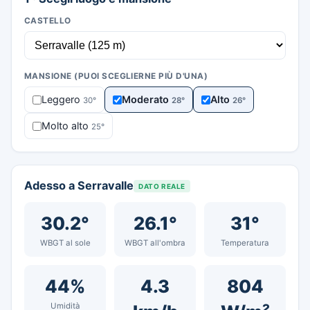
CASTELLO
MANSIONE (PUOI SCEGLIERNE PIÙ D'UNA)
Leggero
Moderato
Alto
30°
28°
26°
Molto alto
25°
Adesso a Serravalle
DATO REALE
30.2°
26.1°
31°
WBGT al sole
WBGT all'ombra
Temperatura
44%
4.3
804
Umidità