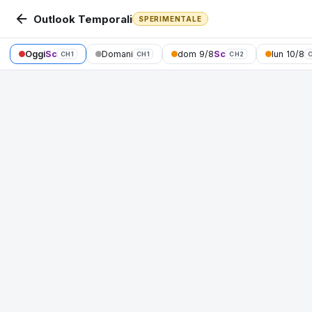
Outlook Temporali
SPERIMENTALE
Oggi
Sc
Domani
dom 9/8
Sc
lun 10/8
CH1
CH1
CH2