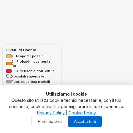
Livelli di rischio
1 · Temporali possibili
2 · Probabili, localmente
forti
3 · Alto rischio, forti diffusi
Possibili supercelle
Fuori copertura modelli
Probabilità ensemble di almeno
un temporale entro 20 km dal
Utilizziamo i cookie
punto nella giornata (locale).
Questo sito utilizza cookie tecnici necessari e, con il tuo
consenso, cookie analitici per migliorare la tua esperienza.
Privacy Policy
|
Cookie Policy
Prodotto sperimentale automatico, non calibrato.
Non sostituisce le
allerte ufficiali della Protezione Civile e dei servizi meteorologici
Personalizza
Accetta tutti
nazionali/regionali competenti. Modelli: ICON-CH1-EPS (ensemble a 11
membri) + ICON-CH2-EPS (ensemble a 21 membri), MeteoSwiss.