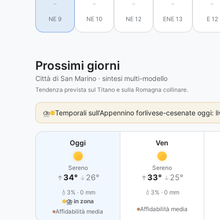
–
–
–
–
–
NE 9
NE 10
NE 12
ENE 13
E 12
Prossimi giorni
Città di San Marino · sintesi multi-modello
Tendenza prevista sul Titano e sulla Romagna collinare.
⛈️
Temporali sull'Appennino forlivese-cesenate oggi: liv
Oggi
Ven
Sereno
Sereno
34°
26°
33°
25°
↑
↓
↑
↓
💧3% · 0 mm
💧3% · 0 mm
⛈ in zona
Affidabilità media
Affidabilità media