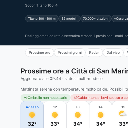
Scopri Titano 100 →
Titano 100 · 100 m
32 modelli
70.000+ stazioni
Osservaz
Dati aggiornati da rete osservativa e modelli previsionali multi-s
Prossime ore
Prossimi giorni
Radar
Dal vivo
Prossime ore a Città di San Mari
Aggiornato alle 09:44 · sintesi multi-modello
Mattinata serena con temperature molto calde. Possibili t
☀️
Ombrello non necessario
🥵
Caldo intenso: bevi spesso e ce
Adesso
12
13
14
15
32°
33°
34°
34°
33°