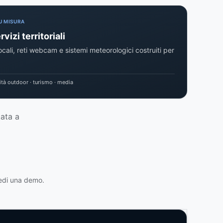
U MISURA
rvizi territoriali
locali, reti webcam e sistemi meteorologici costruiti per
ità outdoor · turismo · media
tata a
hiedi una demo.