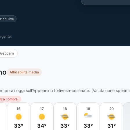
ioni live
orgente.
Webcam
no
Affidabilità media
emporali oggi sull'Appennino forlivese-cesenate. (Valutazione sperime
rca l'ombra
16
17
18
19
20
33°
34°
33°
33°
31°