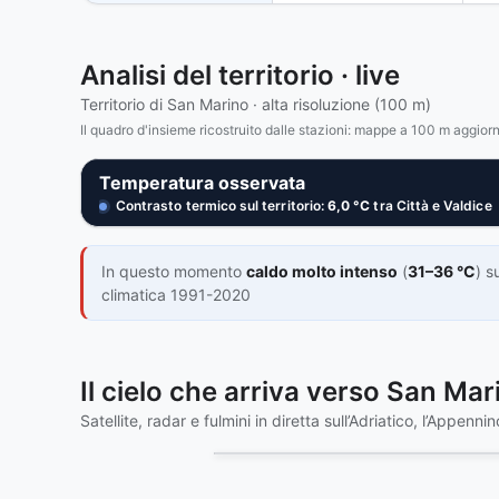
Analisi del territorio · live
Territorio di San Marino · alta risoluzione (100 m)
Il quadro d'insieme ricostruito dalle stazioni: mappe a 100 m aggior
ora
Temperatura osservata
TITANO 100 · LIVE
Contrasto termico sul territorio:
6,0 °C
tra Città e Valdice
3
25°
30°
35°
40°
Ve
Esalta differenze
In questo momento
caldo molto intenso
(
31–36 °C
) s
climatica 1991-2020
Il cielo che arriva verso San Mar
MTG · radar DPC+OPERA · LI MTG-I1 · aggiornato 09:
33
Satellite, radar e fulmini in diretta sull’Adriatico, l’Appennin
Naturale
VIS
IR
❚❚
31
LIVE · T-0 · 9m
San