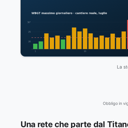
La st
Obbligo in vig
Una rete che parte dal Titan