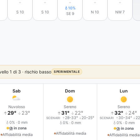
–
–
–
–
–
💧10%
S 10
S 10
N 10
NW 7
SE 9
ello 1 di 3 · rischio basso
SPERIMENTALE
Sab
Dom
Lun
Nuvoloso
Sereno
Sereno
29°
23°
31°
22°
32°
24°
↑
↓
↑
↓
↑
↓
28–33°
20–25°
30–34°
22
SCENARI
↑
↓
SCENARI
↑
↓
💧0% · 0 mm
💧0% · 0 mm
💧0% · 0 mm
⛈ in zona
⛈ in zona
Affidabilità media
Affidabilità media
Affidabilità media