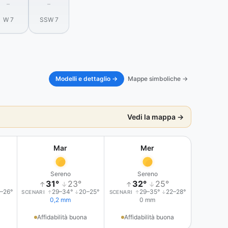
–
–
W 7
SSW 7
Modelli e dettaglio →
Mappe simboliche →
Vedi la mappa →
Mar
Mer
Sereno
Sereno
31°
23°
32°
25°
↑
↓
↑
↓
–26°
29–34°
20–25°
29–35°
22–28°
SCENARI
↑
↓
SCENARI
↑
↓
0,2 mm
0 mm
Affidabilità buona
Affidabilità buona