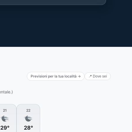
Previsioni per la tua località →
📍 Dove sei
ntale.)
21
22
29°
28°