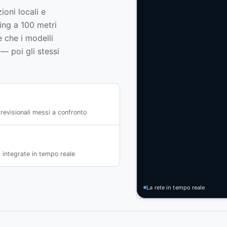
ioni locali e
ing a 100 metri
e che i modelli
— poi gli stessi
previsionali messi a confronto
i integrate in tempo reale
La rete in tempo reale