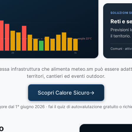
SOLUZIONI S
Reti e se
Previsioni 
il territorio.
Comuni · attiv
essa infrastruttura che alimenta meteo.sm può essere adat
territori, cantieri ed eventi outdoor.
Scopri Calore Sicuro
ore dal 1° giugno 2026 · fai il quiz di autovalutazione gratuito o ric
o