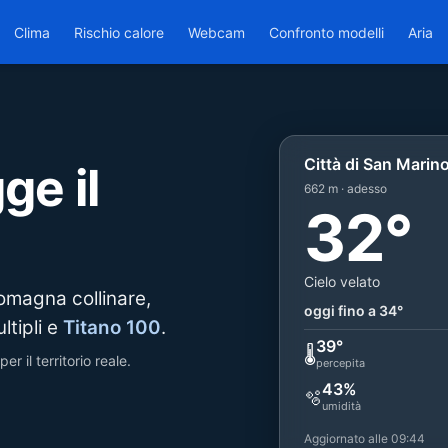
Clima
Rischio calore
Webcam
Confronto modelli
Aria
Città di San Marin
ge il
662 m · adesso
32°
Cielo velato
 Romagna collinare,
oggi fino a 34°
ltipli e
Titano 100
.
39°
🌡️
r il territorio reale.
percepita
43%
🫧
umidità
Aggiornato alle 09:44