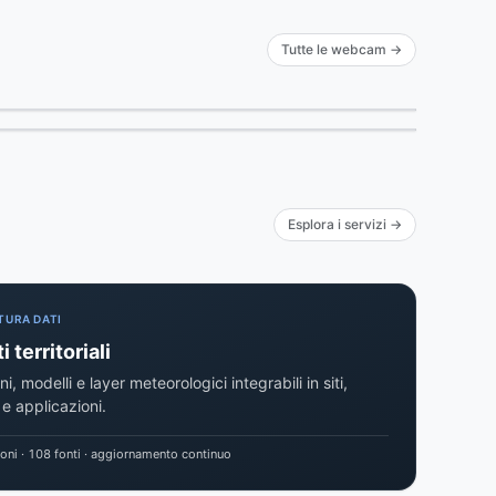
Tutte le webcam →
Adriatico in diretta
do
e nubi sull'Appennino
iera Adriatica
egna · 1.415 m
in diretta
4 min fa
Esplora i servizi →
TURA DATI
i territoriali
, modelli e layer meteorologici integrabili in siti,
e applicazioni.
oni · 108 fonti · aggiornamento continuo