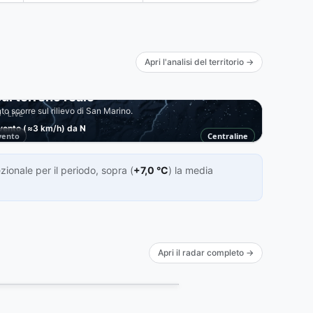
Apri l'analisi del territorio →
ul terreno reale
to scorre sul rilievo di San Marino.
 · LIVE
vento
(≈3 km/h) da
N
vento
Centraline
ionale per il periodo, sopra (
+7,0 °C
) la media
Apri il radar completo →
09:20Z