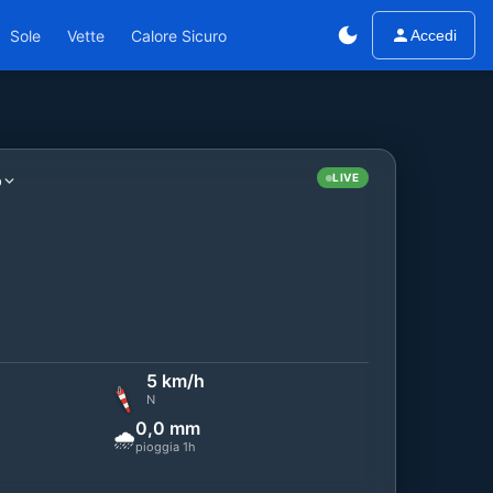
Sole
Vette
Calore Sicuro
Accedi
o
LIVE
5 km/h
N
0,0 mm
🌧️
pioggia 1h